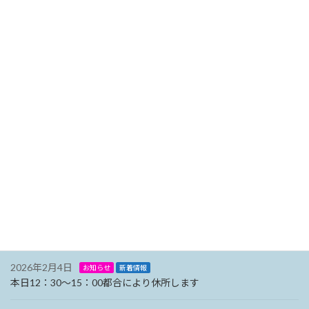
2026年6月12日
お知らせ
新着情報
６月１２日(金)は都合により１５：００から臨時閉所となります。
2026年5月26日
お知らせ
新着情報
５月２６日（火）は都合により１４：３０から事務所を休所しま
す
2026年3月4日
お知らせ
新着情報
イベント
荷主セミナーを開催しました
2026年2月18日
新着情報
2月20日（金）は、都合により14：00から休所します。
2026年2月13日
お知らせ
新着情報
２月１７日(火)は荷主セミナー対応のため11：00から閉所します。
2026年2月4日
お知らせ
新着情報
本日12：30～15：00都合により休所します